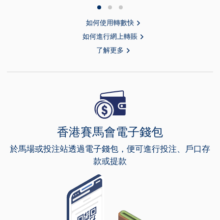
如何使用轉數快
如何進行網上轉賬
了解更多
香港賽馬會電子錢包
於馬場或投注站透過電子錢包，便可進行投注、戶口存
款或提款